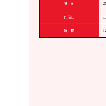
場 所
開催日
2
時 間
1