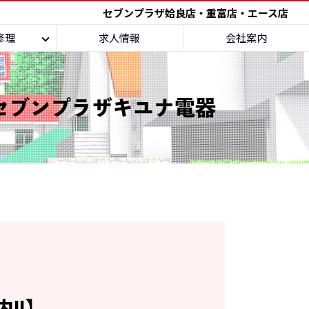
セブンプラザ姶良店・重富店・エース店
修理
求人情報
会社案内
社セブンプラザキユナ電器
!!】