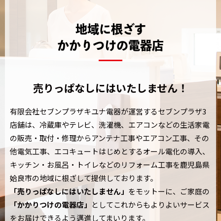
【3月限定】春のお得意様大感謝会
地域に根ざす
2024/01/13
かかりつけの電器店
【1月限定】快適生活フェア開催!!
2023/12/25
【年末年始の営業時間のご案内】
売りっぱなしにはいたしません！
有限会社セブンプラザキユナ電器が運営するセブンプラザ3
店舗は、冷蔵庫やテレビ、洗濯機、
エアコンなどの生活家電
の販売・取付・修理からアンテナ工事やエアコン工事、その
他電気工事、
エコキュートはじめとするオール電化の導入、
キッチン・お風呂・トイレなどのリフォーム工事
を鹿児島県
姶良市の地域に根ざして提供しております。
「売りっぱなしにはいたしません」
をモットーに、ご家庭の
「かかりつけの電器店」
として
これからもよりよいサービス
をお届けできるよう邁進してまいります。